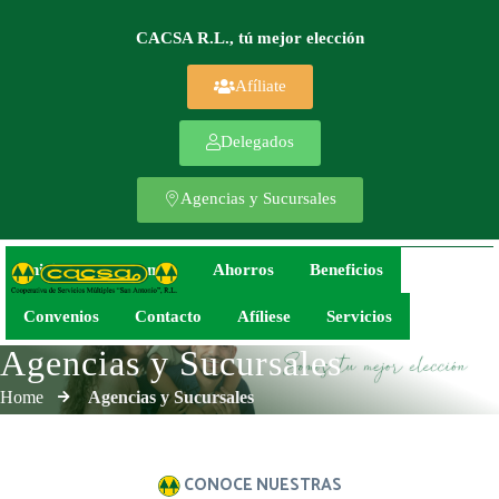
CACSA R.L., tú mejor elección
Afíliate
Delegados
Agencias y Sucursales
Inicio
Préstamos
Ahorros
Beneficios
Convenios
Contacto
Afíliese
Servicios
Agencias y Sucursales
Home
Agencias y Sucursales
CONOCE NUESTRAS