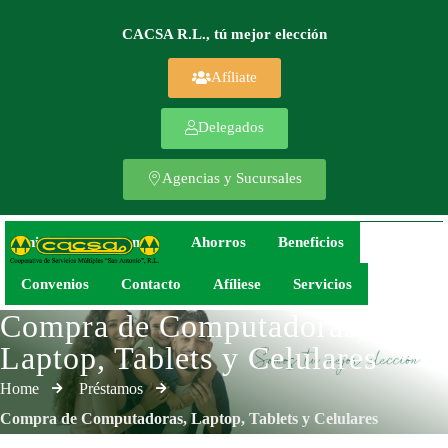
CACSA R.L., tú mejor elección
Afíliate
Delegados
Agencias y Sucursales
Inicio
Préstamos
Ahorros
Beneficios
Convenios
Contacto
Afíliese
Servicios
Compra de Computadoras,
Laptop, Tablets y Celulares
Home
Préstamos
Compra de Computadoras, Laptop, Tablets y Celulares