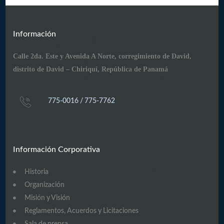
Información
Calle 2da. Este y Avenida A Norte, corregimiento de David,
distrito de David – Chiriquí, República de Panamá
775-0016 / 775-7762
Información Corporativa
Historia
Organización
Misión y Visión
Reglamentos, Acuerdos y Licitaciones
Sala de prensa