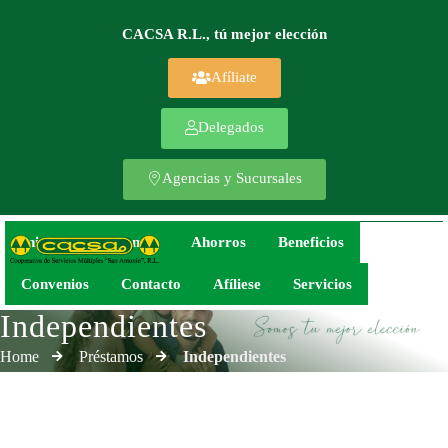
CACSA R.L., tú mejor elección
Afíliate
Delegados
Agencias y Sucursales
Inicio
Préstamos
Ahorros
Beneficios
Convenios
Contacto
Afíliese
Servicios
Independientes
Home
Préstamos
Independientes